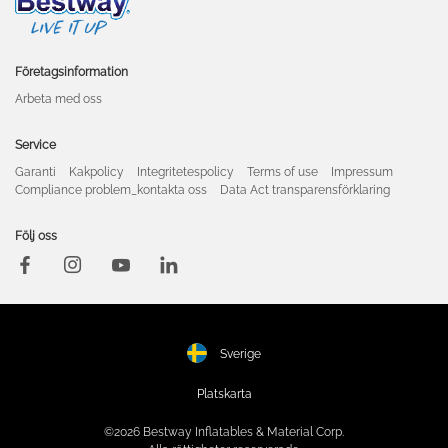
Företagsinformation
Arbeta med oss
Service
Garanti
Kakpolicy
Integritetespolicy
Terms of use
Impressum
Compliance problem_kontakta oss
Data Act transparensförklaring
Följ oss
Sverige
Platskarta
©2026 Bestway Inflatables & Material Corp.