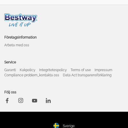
Företagsinformation
Arbeta med oss
Service
Garanti
Kakpolicy
Integritetespolicy
Terms of use
Impressum
Compliance problem_kontakta oss
Data Act transparensförklaring
Följ oss
Sverige