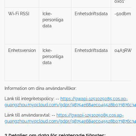
0x01"
Wi‑Fi RSSI
Icke-
Enhetsdriftsdata
-50dbm
personliga
data
Enhetsversion
Icke-
Enhetsdriftsdata
04A3RW0
personliga
data
Information om dina användarvillkor:
Länk till integritetspolicy: --
https://gwapi-1251025085.cos.ap-
guangzhou.myqcloud.com/gdpr/98754e684ec045528b073876c34c
Länk till användaravtal: --
https://gwapi-1251025085.cos.ap-
guangzhou.myqcloud.com/gdpr/98754e684ec045528b073876c34c
2.Detaljer om data för relaterade tjänster: