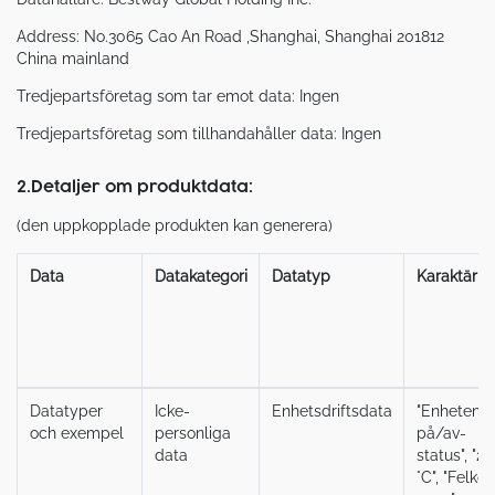
Address: No.3065 Cao An Road ,Shanghai, Shanghai 201812
China mainland
Tredjepartsföretag som tar emot data: Ingen
Tredjepartsföretag som tillhandahåller data: Ingen
2.Detaljer om produktdata:
(den uppkopplade produkten kan generera)
Data
Datakategori
Datatyp
Karaktär
Datatyper
Icke-
Enhetsdriftsdata
"Enhetens
och exempel
personliga
på/av-
data
status", "25
°C", "Felko